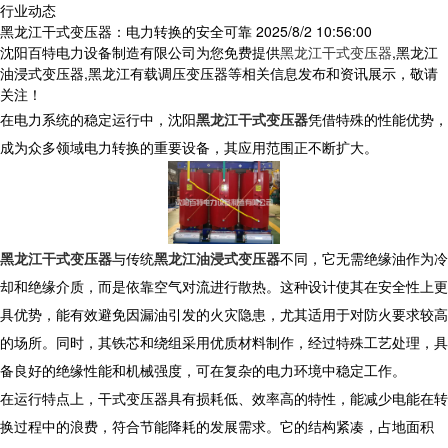
行业动态
黑龙江干式变压器：电力转换的安全可靠
2025/8/2 10:56:00
沈阳百特电力设备制造有限公司为您免费提供
黑龙江干式变压器
,黑龙江
油浸式变压器,黑龙江有载调压变压器等相关信息发布和资讯展示，敬请
关注！
在电力系统的稳定运行中，沈阳
黑龙江干式变压器
凭借特殊的性能优势，
成为众多领域电力转换的重要设备，其应用范围正不断扩大。
黑龙江干式变压器
与传统
黑龙江油浸式变压器
不同，它无需绝缘油作为冷
却和绝缘介质，而是依靠空气对流进行散热。这种设计使其在安全性上更
具优势，能有效避免因漏油引发的火灾隐患，尤其适用于对防火要求较高
的场所。同时，其铁芯和绕组采用优质材料制作，经过特殊工艺处理，具
备良好的绝缘性能和机械强度，可在复杂的电力环境中稳定工作。
​ 在运行特点上，干式变压器具有损耗低、效率高的特性，能减少电能在转
换过程中的浪费，符合节能降耗的发展需求。它的结构紧凑，占地面积