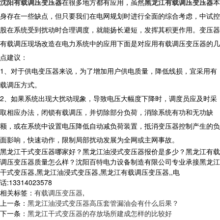
沈阳有载调压变压器
在很多地方都有应用，虽然
黑龙江有载调压变压器
本
身存在一些缺点，但只要我们在电网规划时进行全面的综合考虑，中试控
股在系统受到扰动时合理调度，就能扬长避短，发挥其积更作用。变压器
有载调压现场改造在电力系统中的应用下面是对应用有载调压变压器的几
点建议：
1、对于供电变压器来说，为了增加用户供电质量，降低线损，宜采用有
载调压方式。
2、如果系统出现大扰动现象，导致电压大幅度下降时，调度员应及时采
取相应办法，闭锁有载调压，并切除部分负荷，消除系统有功和无功缺
额，或在系统中设置电压降低自动减负荷装置，抵消变压器控制产生的负
面影响，快速动作，限制局部扰动发展为全网或主网事故。
黑龙江干式变压器哪家好？黑龙江油浸式变压器报价是多少？黑龙江有载
调压变压器质量怎么样？沈阳百特电力设备制造有限公司专业承接黑龙江
干式变压器,黑龙江油浸式变压器,黑龙江有载调压变压器,,电
话:13314023578
相关标签：
有载调压变压器
,
上一条：
黑龙江油浸式变压器高压套管漏油会有什么后果？
下一条：
黑龙江干式变压器的存放场所建成怎样的比较好